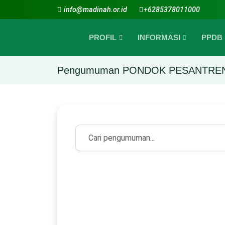
info@madinah.or.id
+6285378011000
PROFIL
INFORMASI
PPDB
Pengumuman PONDOK PESANTREN
LIBURAN HARI RAYA IDUL 