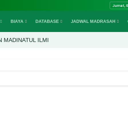
Jumat, 0
BIAYA
DATABASE
JADWAL MADRASAH
 MADINATUL ILMI
FITRI 1447 H.